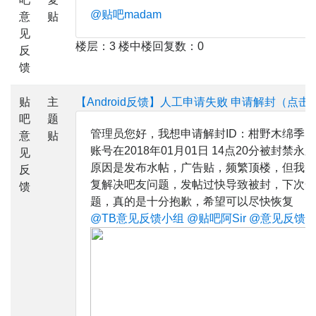
@贴吧madam
意
贴
见
楼层：3 楼中楼回复数：0
反
馈
贴
主
【Android反馈】人工申请失败 申请解封（点击
吧
题
管理员您好，我想申请解封ID：柑野木绵季
意
贴
账号在2018年01月01日 14点20分被封禁永久
见
原因是发布水帖，广告贴，频繁顶楼，但我并
反
复解决吧友问题，发帖过快导致被封，下次一
馈
题，真的是十分抱歉，希望可以尽快恢复
@TB意见反馈小组
@贴吧阿Sir
@意见反馈