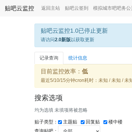
贴吧云监控
返回主站
贴吧云签到
模拟城市吧吧务公
贴吧云监控1.0已停止更新
请访问
2.0新版
以获取更新
记录查询
统计信息
目前监控效率：
低
最近5/10/15分钟cron耗时：未知 / 未知 / 未
搜索选项
均为选填 未填项将被忽略
贴子类型：
主题贴
回复贴
楼中楼
查询贴吧：