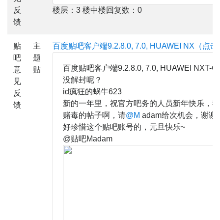
反
楼层：3 楼中楼回复数：0
馈
贴
主
百度贴吧客户端9.2.8.0, 7.0, HUAWEI NX（
吧
题
百度贴吧客户端9.2.8.0, 7.0, HUAWEI NX
意
贴
没解封呢？
见
id疯狂的蜗牛623
反
新的一年里，祝官方吧务的人员新年快乐，我
馈
赌毒的帖子啊，请
@M
adam给次机会，谢
好珍惜这个贴吧账号的，元旦快乐~
@贴吧Madam