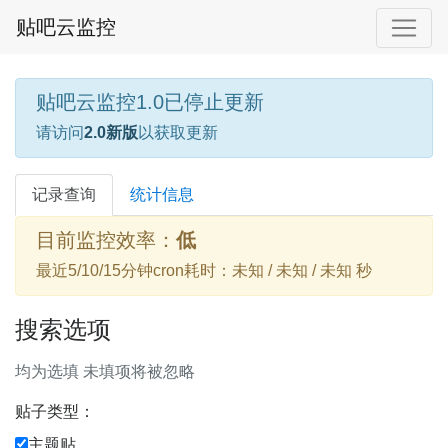
贴吧云监控
贴吧云监控1.0已停止更新
请访问
2.0新版
以获取更新
记录查询
统计信息
目前监控效率：
低
最近5/10/15分钟cron耗时：未知 / 未知 / 未知 秒
搜索选项
均为选填 未填项将被忽略
贴子类型：
主题贴