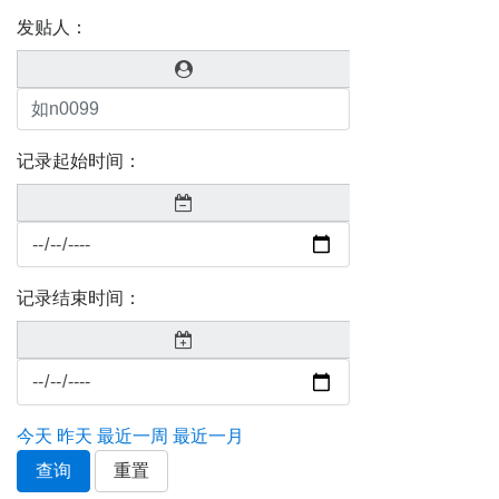
发贴人：
记录起始时间：
记录结束时间：
今天
昨天
最近一周
最近一月
查询
重置