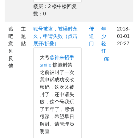
楼层：2 楼中楼回复
数：0
贴
主
账号被盗，被误封永
传
年
2018-
吧
题
久，申请失败（点击
送
少
01-01
意
贴
展开/折叠）
门
轻
20:27
见
狂
大号
@神来招手
反
_gg
smile
惨遭封禁
馈
之前被封了一次
我申诉成功没改
密码，这次又被
封了，还申请失
败，这个号我玩
了五年了，感情
很深，希望早日
解封。请管理员
明查