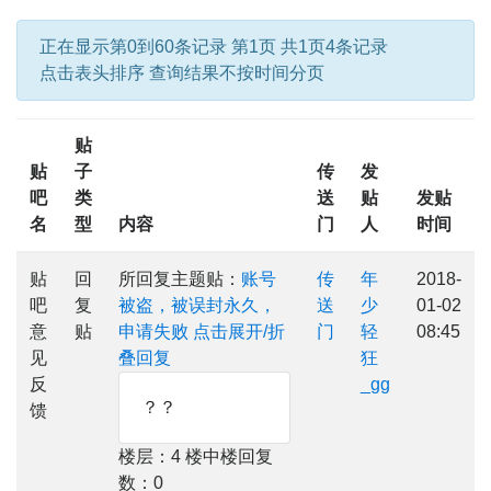
正在显示第0到60条记录 第1页 共1页4条记录
点击表头排序 查询结果不按时间分页
贴
贴
子
传
发
吧
类
送
贴
发贴
名
型
内容
门
人
时间
贴
回
所回复主题贴：
账号
传
年
2018-
吧
复
被盗，被误封永久，
送
少
01-02
意
贴
申请失败
点击展开/折
门
轻
08:45
见
叠回复
狂
反
_gg
？？
馈
楼层：4 楼中楼回复
数：0