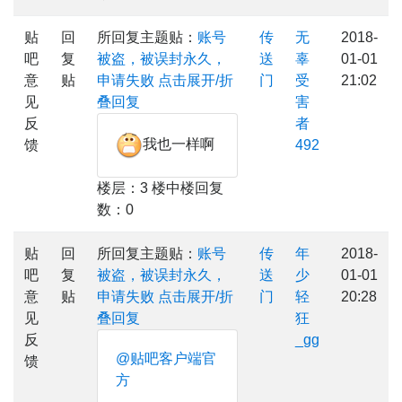
贴
回
所回复主题贴：
账号
传
无
2018-
吧
复
被盗，被误封永久，
送
辜
01-01
意
贴
申请失败
点击展开/折
门
受
21:02
见
叠回复
害
反
者
我也一样啊
馈
492
楼层：3 楼中楼回复
数：0
贴
回
所回复主题贴：
账号
传
年
2018-
吧
复
被盗，被误封永久，
送
少
01-01
意
贴
申请失败
点击展开/折
门
轻
20:28
见
叠回复
狂
反
_gg
@贴吧客户端官
馈
方