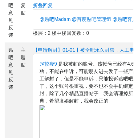
吧
复
折叠回复
意
贴
@贴吧Madam
@百度贴吧管理组
@贴吧客户
见
反
楼层：2 楼中楼回复数：0
馈
贴
主
【申请解封】01-01丨被全吧永久封禁，人工申
吧
题
@较瘦9
是我被封的账号。该帐号已经有4.6
意
贴
功，不能在申诉，可能朋友进去发了一些产品
见
工解封了，但是不能申诉，只能投诉贴吧吧主
反
了，这个账号很重视，要不也不会手机绑定的
馈
封，除了几个精品直播帖子，我会清理掉所有
典，希望度娘解封，我会改正的。