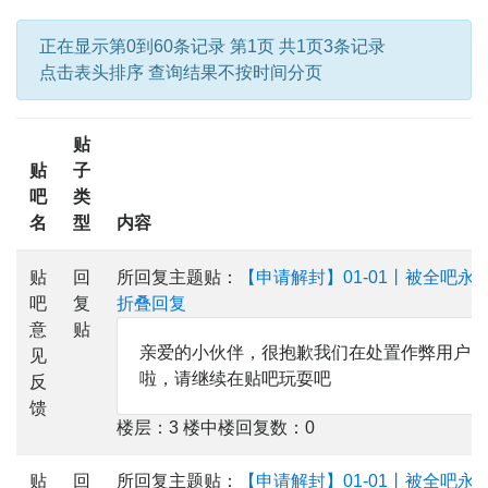
正在显示第0到60条记录 第1页 共1页3条记录
点击表头排序 查询结果不按时间分页
贴
贴
子
吧
类
名
型
内容
贴
回
所回复主题贴：
【申请解封】01-01丨被全吧
吧
复
折叠回复
意
贴
亲爱的小伙伴，很抱歉我们在处置作弊用户的
见
啦，请继续在贴吧玩耍吧
反
馈
楼层：3 楼中楼回复数：0
贴
回
所回复主题贴：
【申请解封】01-01丨被全吧