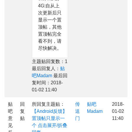
4G:自从上
次更新后只
显示一个置
顶帖，其他
置顶帖完全
看不到，请
尽快解决。
主题贴回复数：1
最后回复人：
贴
吧Madam
最后回
复时间：2018-
01-02 11:40
贴
回
所回复主题贴：
传
贴吧
2018-
吧
复
【Android反馈】
送
Madam
01-02
意
贴
置顶帖只显示一
门
11:40
见
个
点击展开/折叠