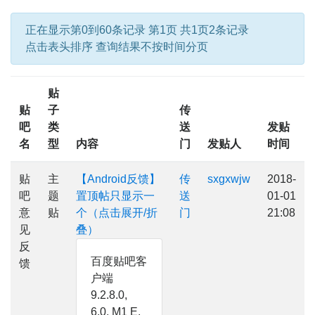
正在显示第0到60条记录 第1页 共1页2条记录
点击表头排序 查询结果不按时间分页
贴
贴
子
传
吧
类
送
发贴
名
型
内容
门
发贴人
时间
贴
主
【Android反馈】
传
sxgxwjw
2018-
吧
题
置顶帖只显示一
送
01-01
意
贴
个（点击展开/折
门
21:08
见
叠）
反
百度贴吧客
馈
户端
9.2.8.0,
6.0, M1 E,