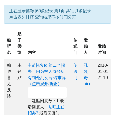
正在显示第0到60条记录 第1页 共1页1条记录
点击表头排序 查询结果不按时间分页
贴
贴
子
传
发
吧
类
送
贴
发贴
名
型
内容
门
人
时间
贴
主
申请恢复id 第二个招
传
孔
2018-
吧
题
办！因为被人盗号所
送
超
01-01
意
贴
有到处乱发言 请求解
门
奇
21:10
见
（点击展开/折叠）
nice
反
馈
主题贴回复数：1 最
后回复人：
贴吧主任
招办?
最后回复时