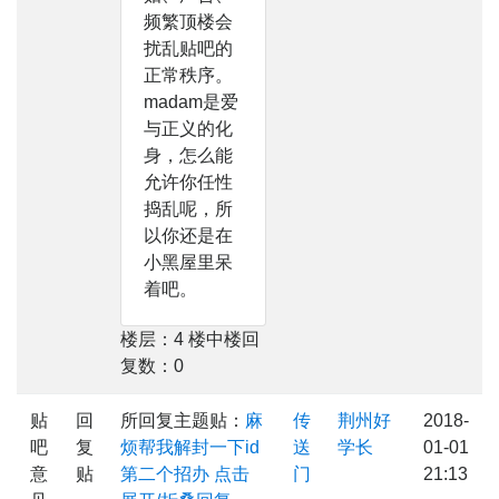
频繁顶楼会
扰乱贴吧的
正常秩序。
madam是爱
与正义的化
身，怎么能
允许你任性
捣乱呢，所
以你还是在
小黑屋里呆
着吧。
楼层：4 楼中楼回
复数：0
贴
回
所回复主题贴：
麻
传
荆州好
2018-
吧
复
烦帮我解封一下id
送
学长
01-01
意
贴
第二个招办
点击
门
21:13