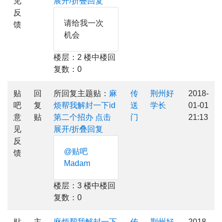
见
展开/折叠回复
反
请给我一次
馈
机会
楼层：2 楼中楼回
复数：0
贴
回
所回复主题贴：
麻
传
荆州好
2018-
吧
复
烦帮我解封一下id
送
学长
01-01
意
贴
第二个招办
点击
门
21:13
见
展开/折叠回复
反
@贴吧
馈
Madam
楼层：3 楼中楼回
复数：0
贴
主
麻烦帮我解封一下
传
荆州好
2018-