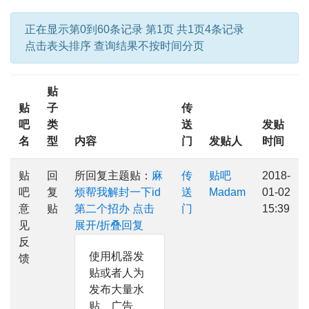
正在显示第0到60条记录 第1页 共1页4条记录
点击表头排序 查询结果不按时间分页
贴
贴
子
传
吧
类
送
发贴
名
型
内容
门
发贴人
时间
贴
回
所回复主题贴：
麻
传
贴吧
2018-
吧
复
烦帮我解封一下id
送
Madam
01-02
意
贴
第二个招办
点击
门
15:39
见
展开/折叠回复
反
使用机器发
馈
贴或者人为
发布大量水
贴、广告、