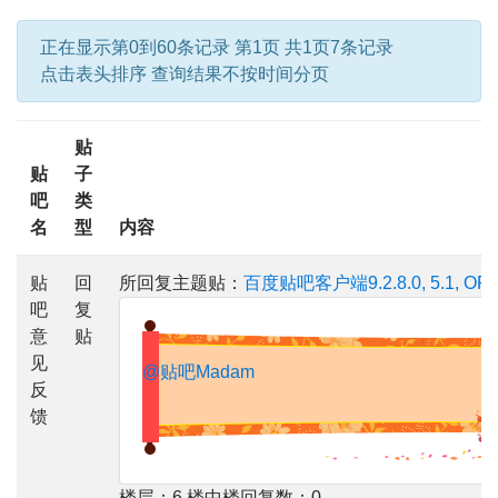
正在显示第0到60条记录 第1页 共1页7条记录
点击表头排序 查询结果不按时间分页
贴
贴
子
吧
类
名
型
内容
贴
回
所回复主题贴：
百度贴吧客户端9.2.8.0, 5.1, OPP
吧
复
意
贴
见
@贴吧Madam
反
馈
楼层：6 楼中楼回复数：0