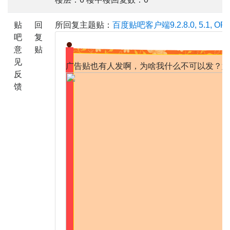
贴
回
所回复主题贴：
百度贴吧客户端9.2.8.0, 5.1, OPP
吧
复
意
贴
见
广告贴也有人发啊，为啥我什么不可以发？好
反
馈