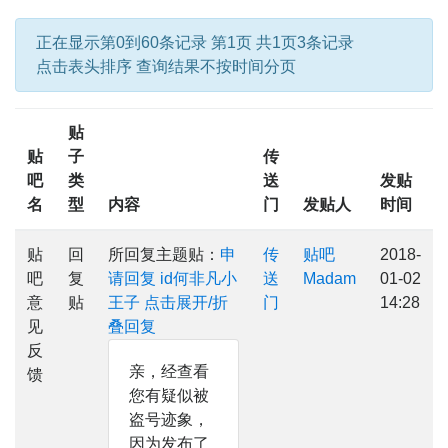
正在显示第0到60条记录 第1页 共1页3条记录
点击表头排序 查询结果不按时间分页
贴
贴
子
传
吧
类
送
发贴
名
型
内容
门
发贴人
时间
贴
回
所回复主题贴：
申
传
贴吧
2018-
吧
复
请回复 id何非凡小
送
Madam
01-02
意
贴
王子
点击展开/折
门
14:28
见
叠回复
反
亲，经查看
馈
您有疑似被
盗号迹象，
因为发布了