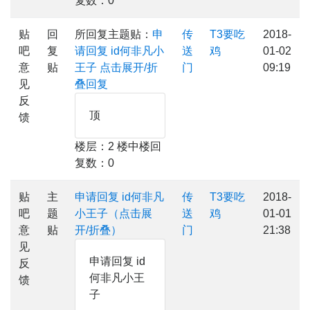
复数：0
贴
回
所回复主题贴：
申
传
T3要吃
2018-
吧
复
请回复 id何非凡小
送
鸡
01-02
意
贴
王子
点击展开/折
门
09:19
见
叠回复
反
顶
馈
楼层：2 楼中楼回
复数：0
贴
主
申请回复 id何非凡
传
T3要吃
2018-
吧
题
小王子（点击展
送
鸡
01-01
意
贴
开/折叠）
门
21:38
见
申请回复 id
反
何非凡小王
馈
子