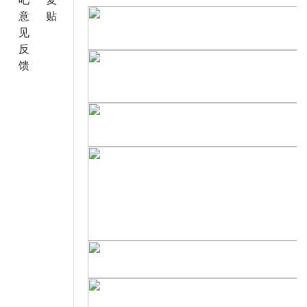
意
贴
见
反
馈