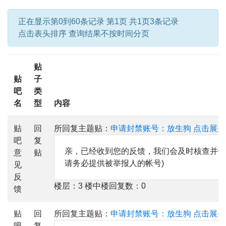
正在显示第0到60条记录 第1页 共1页3条记录
点击表头排序 查询结果不按时间分页
贴
贴
子
吧
类
名
型
内容
贴
回
所回复主题贴：
申请封禁账号：放生狗
点击展开
吧
复
亲，已经收到您的反馈，我们会及时核查并做出
意
贴
请务必提供被举报人的帐号)
见
反
楼层：3 楼中楼回复数：0
馈
贴
回
所回复主题贴：
申请封禁账号：放生狗
点击展开
吧
复