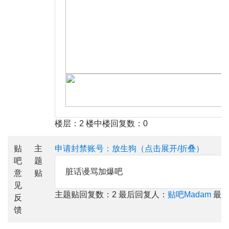
楼层：2 楼中楼回复数：0
贴
主
申请封禁账号：放生狗（点击展开/折叠）
吧
题
脏话谩骂加爆吧
意
贴
见
主题贴回复数：2 最后回复人：
贴吧Madam
最后回
反
馈