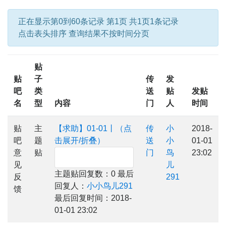
正在显示第0到60条记录 第1页 共1页1条记录
点击表头排序 查询结果不按时间分页
贴
贴
子
传
发
吧
类
送
贴
发贴
名
型
内容
门
人
时间
贴
主
【求助】01-01丨（点
传
小
2018-
吧
题
击展开/折叠）
送
小
01-01
意
贴
门
鸟
23:02
见
儿
主题贴回复数：0 最后
反
291
回复人：
小小鸟儿291
馈
最后回复时间：2018-
01-01 23:02