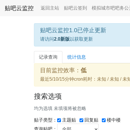
贴吧云监控
返回主站
贴吧云签到
模拟城市吧吧务公
贴吧云监控1.0已停止更新
请访问
2.0新版
以获取更新
记录查询
统计信息
目前监控效率：
低
最近5/10/15分钟cron耗时：未知 / 未知 / 未
搜索选项
均为选填 未填项将被忽略
贴子类型：
主题贴
回复贴
楼中楼
查询贴吧：