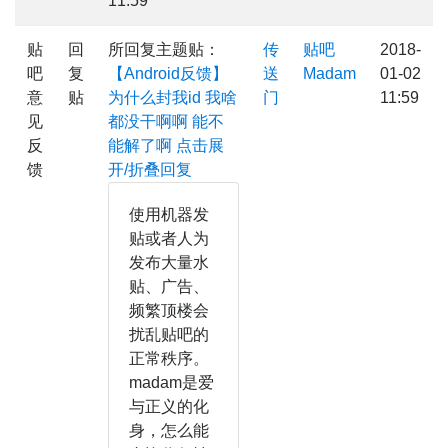
11:59
贴
回
所回复主题贴：
传
贴吧
2018-
吧
复
【Android反馈】
送
Madam
01-02
意
贴
为什么封我id 我啥
门
11:59
见
都没干啊啊 能不
反
能解了啊
点击展
馈
开/折叠回复
使用机器发
贴或者人为
发布大量水
贴、广告、
频繁顶楼会
扰乱贴吧的
正常秩序。
madam是爱
与正义的化
身，怎么能