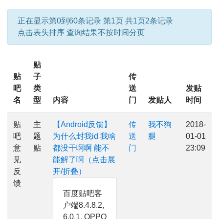
正在显示第0到60条记录 第1页 共1页2条记录
点击表头排序 查询结果不按时间分页
贴
贴
子
传
吧
类
送
发贴
名
型
内容
门
发贴人
时间
贴
主
【Android反馈】
传
我不狗
2018-
吧
题
为什么封我id 我啥
送
腿
01-01
意
贴
都没干啊啊 能不
门
23:09
见
能解了啊（点击展
反
开/折叠）
馈
百度贴吧客
户端8.4.8.2,
6.0.1, OPPO