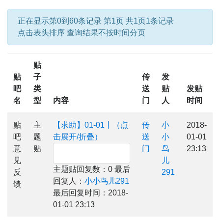
正在显示第0到60条记录 第1页 共1页1条记录
点击表头排序 查询结果不按时间分页
贴
贴
子
传
发
吧
类
送
贴
发贴
名
型
内容
门
人
时间
贴
主
【求助】01-01丨（点
传
小
2018-
吧
题
击展开/折叠）
送
小
01-01
意
贴
门
鸟
23:13
见
儿
主题贴回复数：0 最后
反
291
回复人：
小小鸟儿291
馈
最后回复时间：2018-
01-01 23:13