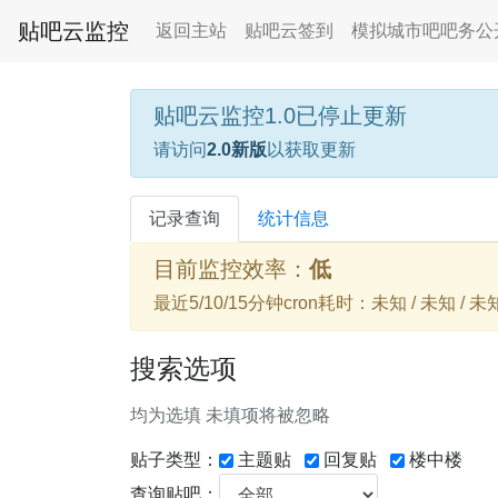
贴吧云监控
返回主站
贴吧云签到
模拟城市吧吧务公
贴吧云监控1.0已停止更新
请访问
2.0新版
以获取更新
记录查询
统计信息
目前监控效率：
低
最近5/10/15分钟cron耗时：未知 / 未知 / 未
搜索选项
均为选填 未填项将被忽略
贴子类型：
主题贴
回复贴
楼中楼
查询贴吧：