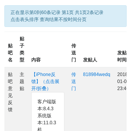
正在显示第0到60条记录 第1页 共1页2条记录
点击表头排序 查询结果不按时间分页
贴
贴
子
传
吧
类
送
发贴
名
型
内容
门
发贴人
时间
贴
主
【iPhone反
传
818984wedq
2018-
吧
题
馈】（点击展
送
01-01
意
贴
开/折叠）
门
23:40
见
客户端版
反
本:8.4.3
馈
系统版
本:11.0.3
机