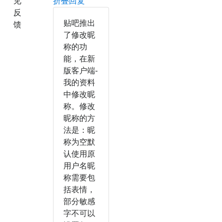
见
折叠回复
反
贴吧推出
馈
了修改昵
称的功
能，在新
版客户端-
我的资料
中修改昵
称。修改
昵称的方
法是：昵
称为空默
认使用原
用户名昵
称需要包
括表情，
部分敏感
字不可以