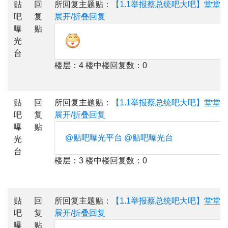
贴
回
所回复主题贴：
【1.1举报蔡总统吧大吧】堂堂
吧
复
展开/折叠回复
曝
贴
光
台
楼层：4 楼中楼回复数：0
贴
回
所回复主题贴：
【1.1举报蔡总统吧大吧】堂堂
吧
复
展开/折叠回复
曝
贴
@贴吧曝光平台
@贴吧曝光台
光
台
楼层：3 楼中楼回复数：0
贴
回
所回复主题贴：
【1.1举报蔡总统吧大吧】堂堂
吧
复
展开/折叠回复
曝
贴