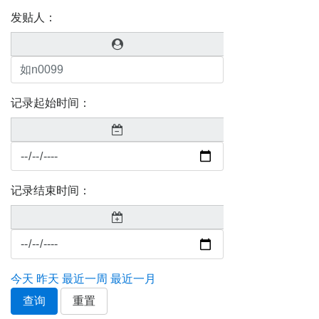
发贴人：
记录起始时间：
记录结束时间：
今天
昨天
最近一周
最近一月
查询
重置