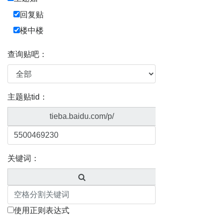
回复贴
楼中楼
查询贴吧：
主题贴tid：
tieba.baidu.com/p/
关键词：
使用正则表达式