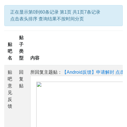
正在显示第0到60条记录 第1页 共1页7条记录
点击表头排序 查询结果不按时间分页
贴
贴
子
吧
类
名
型
内容
贴
回
所回复主题贴：
【Android反馈】申请解封
点击
吧
复
意
贴
见
反
馈