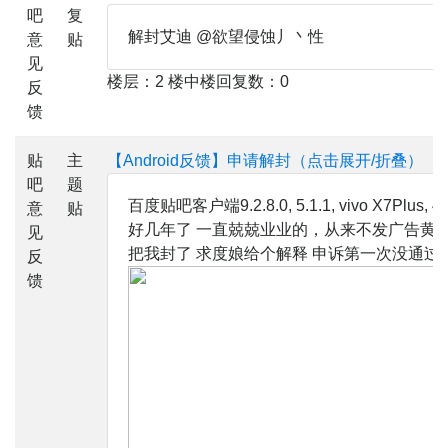
吧
复
解封艾迪 @欲望侵蚀丿丶性
意
贴
见
楼层：2 楼中楼回复数：0
反
馈
贴
主
【Android反馈】申请解封（点击展开/折叠）
吧
题
百度贴吧客户端9.2.8.0, 5.1.1, vivo X7Pl
意
贴
好几年了 一直兢兢业业的，从来不发广告黄
见
把我封了 求度娘给个解释 申诉第一次没通过
反
馈