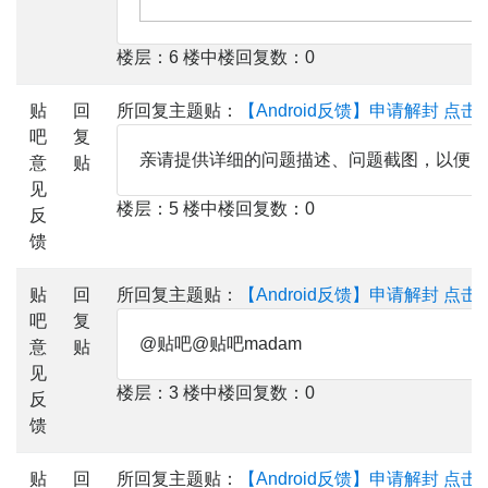
楼层：6 楼中楼回复数：0
贴
回
所回复主题贴：
【Android反馈】申请解封
点击
吧
复
亲请提供详细的问题描述、问题截图，以便ma
意
贴
见
楼层：5 楼中楼回复数：0
反
馈
贴
回
所回复主题贴：
【Android反馈】申请解封
点击
吧
复
@贴吧@贴吧madam
意
贴
见
楼层：3 楼中楼回复数：0
反
馈
贴
回
所回复主题贴：
【Android反馈】申请解封
点击