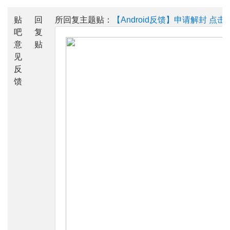
贴
回
所回复主题贴：
【Android反馈】申请解封
点击
吧
复
意
贴
见
反
馈