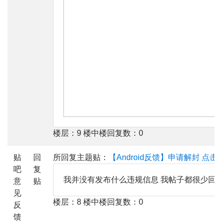
楼层：9 楼中楼回复数：0
贴
回
所回复主题贴：
【Android反馈】申请解封
点击
吧
复
我并没有发布什么违规信息 我帖子都很少回
意
贴
见
楼层：8 楼中楼回复数：0
反
馈