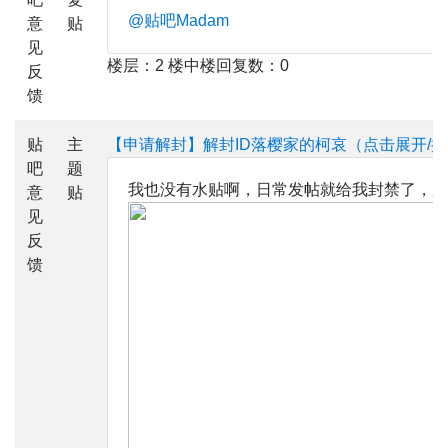
@贴吧Madam
意
贴
见
楼层：2 楼中楼回复数：0
反
馈
贴
主
【申请解封】解封ID落樱家的柯哀（点击展开/
吧
题
我也没有水贴啊，日常发帖就给我封禁了，所
意
贴
见
反
馈