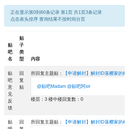
正在显示第0到60条记录 第1页 共1页3条记录
点击表头排序 查询结果不按时间分页
贴
贴
子
吧
类
名
型
内容
贴
回
所回复主题贴：
【申请解封】解封ID落樱家的柯
吧
复
@贴吧Madam
@贴吧阿sir
意
贴
见
楼层：3 楼中楼回复数：0
反
馈
贴
回
所回复主题贴：
【申请解封】解封ID落樱家的柯
吧
复