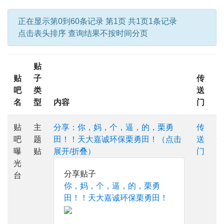
正在显示第0到60条记录 第1页 共1页1条记录
点击表头排序 查询结果不按时间分页
贴
贴
子
传
吧
类
送
名
型
内容
门
贴
主
分享：你，妈，个，逼，的，栗勇
传
吧
题
田！！天大嘉诚环保栗勇田！（点击
送
曝
贴
展开/折叠）
门
光
分享贴子
台
你，妈，个，逼，的，栗勇
田！！天大嘉诚环保栗勇田！