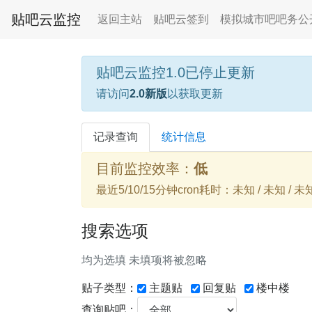
贴吧云监控
返回主站
贴吧云签到
模拟城市吧吧务公
贴吧云监控1.0已停止更新
请访问
2.0新版
以获取更新
记录查询
统计信息
目前监控效率：
低
最近5/10/15分钟cron耗时：未知 / 未知 / 未
搜索选项
均为选填 未填项将被忽略
贴子类型：
主题贴
回复贴
楼中楼
查询贴吧：