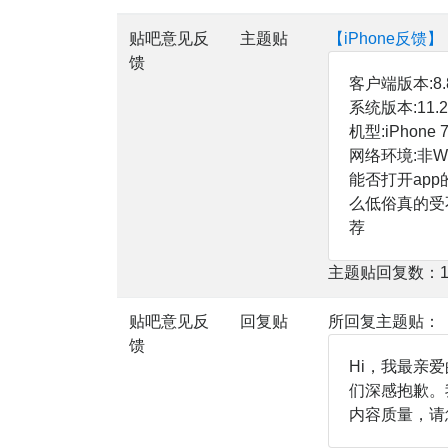
贴吧意见反
主题贴
【iPhone反馈
馈
客户端版本:8.8
系统版本:11.2
机型:iPhone 
网络环境:非W
能否打开ap
么低俗真的受
荐
主题贴回复数：1
贴吧意见反
回复贴
所回复主题贴：
馈
Hi，我最亲
们深感抱歉。
内容质量，请