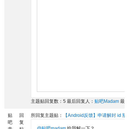
主题贴回复数：5 最后回复人：
贴吧Madam
最后回
贴
回
所回复主题贴：
【Android反馈】申请解封 id 
吧
复
@贴吧madam
给我解一下？