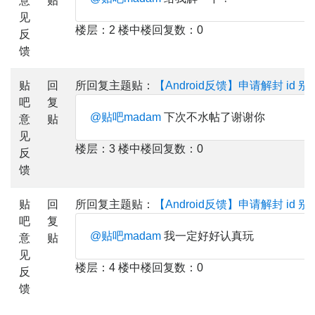
意
贴
见
楼层：2 楼中楼回复数：0
反
馈
贴
回
所回复主题贴：
【Android反馈】申请解封 id 
吧
复
@贴吧madam
下次不水帖了谢谢你
意
贴
见
楼层：3 楼中楼回复数：0
反
馈
贴
回
所回复主题贴：
【Android反馈】申请解封 id 
吧
复
@贴吧madam
我一定好好认真玩
意
贴
见
楼层：4 楼中楼回复数：0
反
馈