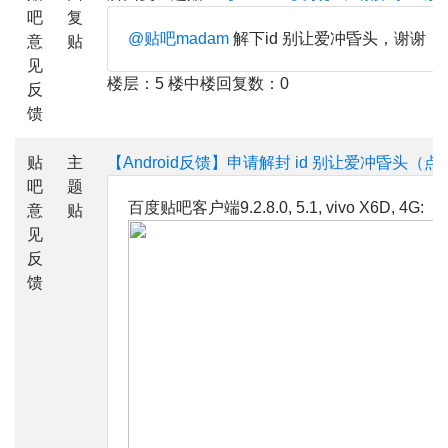
吧
复
@贴吧madam
解下id 别让爱冲昏头，谢谢
意
贴
见
楼层：5 楼中楼回复数：0
反
馈
贴
主
【Android反馈】申请解封 id 别让爱冲昏头（
吧
题
百度贴吧客户端9.2.8.0, 5.1, vivo X6D, 4G:
意
贴
见
反
馈