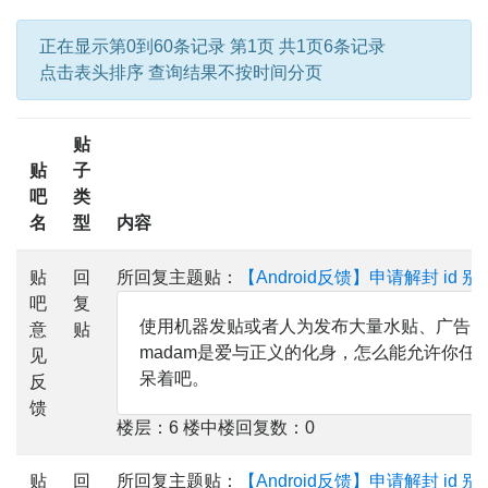
正在显示第0到60条记录 第1页 共1页6条记录
点击表头排序 查询结果不按时间分页
贴
贴
子
吧
类
名
型
内容
贴
回
所回复主题贴：
【Android反馈】申请解封 id 
吧
复
使用机器发贴或者人为发布大量水贴、广告、
意
贴
madam是爱与正义的化身，怎么能允许你
见
呆着吧。
反
馈
楼层：6 楼中楼回复数：0
贴
回
所回复主题贴：
【Android反馈】申请解封 id 