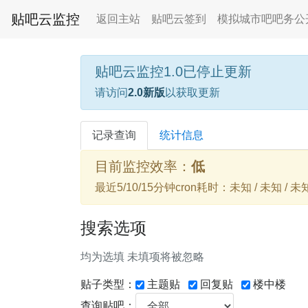
贴吧云监控
返回主站
贴吧云签到
模拟城市吧吧务公
贴吧云监控1.0已停止更新
请访问
2.0新版
以获取更新
记录查询
统计信息
目前监控效率：
低
最近5/10/15分钟cron耗时：未知 / 未知 / 未
搜索选项
均为选填 未填项将被忽略
贴子类型：
主题贴
回复贴
楼中楼
查询贴吧：