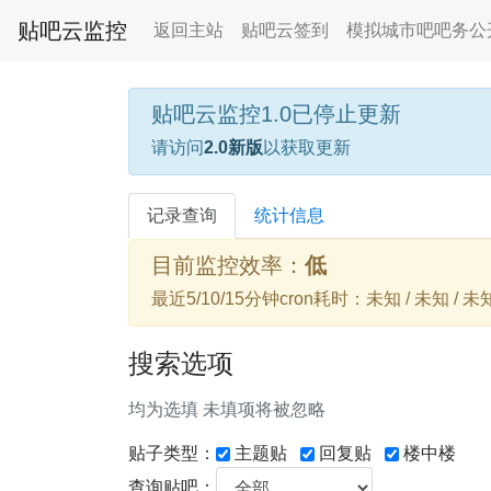
贴吧云监控
返回主站
贴吧云签到
模拟城市吧吧务公
贴吧云监控1.0已停止更新
请访问
2.0新版
以获取更新
记录查询
统计信息
目前监控效率：
低
最近5/10/15分钟cron耗时：未知 / 未知 / 未
搜索选项
均为选填 未填项将被忽略
贴子类型：
主题贴
回复贴
楼中楼
查询贴吧：