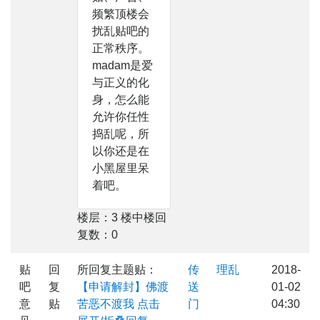
频繁顶楼会
扰乱贴吧的
正常秩序。
madam是爱
与正义的化
身，怎么能
允许你任性
捣乱呢，所
以你还是在
小黑屋里呆
着吧。
楼层：3 楼中楼回
复数：0
贴
回
所回复主题贴：
传
理乱
2018-
吧
复
【申请解封】佛渡
送
01-02
意
贴
苦恶不渡我
点击
门
04:30