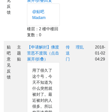
见
展开/折叠回复
反
@贴吧
馈
Madam
楼层：2 楼中楼回
复数：0
贴
主
【申请解封】佛渡
传
理乱
2018-
吧
题
苦恶不渡我（点击
送
01-02
意
贴
展开/折叠）
门
04:29
见
用了很久了
反
这个号，今
馈
天不知道为
什么突然就
被封了。最
近被封的人
很多。所以