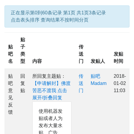
正在显示第0到60条记录 第1页 共1页3条记录
点击表头排序 查询结果不按时间分页
贴
贴
子
传
吧
类
送
发贴
名
型
内容
门
发贴人
时间
贴
回
所回复主题贴：
传
贴吧
2018-
吧
复
【申请解封】佛渡
送
Madam
01-02
意
贴
苦恶不渡我
点击
门
11:03
见
展开/折叠回复
反
使用机器发
馈
贴或者人为
发布大量水
贴、广告、