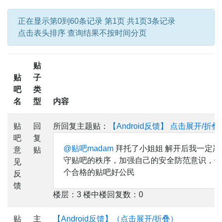
正在显示第0到60条记录 第1页 共1页3条记录
点击表头排序 查询结果不按时间分页
贴
贴
子
吧
类
名
型
内容
贴
回
所回复主题贴：
【Android反馈】
点击展开/折叠
吧
复
@贴吧madam
拜托了小姐姐 解开后我一定严
意
贴
守贴吧的秩序，加强自己的安全防范意识，做
见
个合格的贴吧好公民
反
馈
楼层：3 楼中楼回复数：0
贴
主
【Android反馈】（点击展开/折叠）