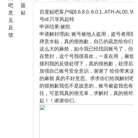
吧
题
百度贴吧客户端8.6.8.0, 6.0.1, ATH-AL00, WI
意
贴
号id:只等风起時
见
申诉结果:被拒
反
申请解封理由: 账号被他人盗用，盗号者用我
馈
肆意水贴，真的很抱歉，自己的疏忽给你们照
这么大的麻烦，如今我已经找回账号了，但是
在禁封，这个号我很喜欢，一直在用 ，麻烦
接到我的反馈处理下，真的很抱歉，处理后我
加强自己账号安全意识，谢谢了 给你带来这
的麻烦 真的不好意思。求求你们给我解封吧
的很抱歉我也不是故意的，账号被盗我也有责
任，可是我真的很无辜，求解封，真的很对不
起！！谢谢你们。