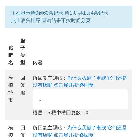
正在显示第0到60条记录 第1页 共1页4条记录
点击表头排序 查询结果不按时间分页
贴
贴
子
吧
类
名
型
内容
模
回
所回复主题贴：
为什么我键了电线 它们还是
拟
复
没有店呢
点击展开/折叠回复
城
贴
。
市
楼层：5 楼中楼回复数：0
模
回
所回复主题贴：
为什么我键了电线 它们还是
拟
复
没有店呢
点击展开/折叠回复