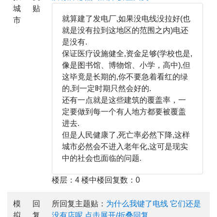
城
贴
就算建了发电厂,如果没电线没拉好(也
市
就是没有拉到这地区的范围之内)电还
是没有.
保证医疗设施健全,资金足够(学校也是,
像是图书馆、博物馆、小学，高中),但
这毕竟是长期的,你不要急着看红的绿
的,到一定时期只然会好的.
还有一点就是这些建筑的覆盖率，一
定要做到每一个有人地方都要被覆盖
进去.
但是人民健康了,死亡率必然下降,这样
城市必然会不进入老年化,这可是现实
中的社会也面临的问题.
楼层：4 楼中楼回复数：0
模
回
所回复主题贴：
为什么我键了电线 它们还是
拟
复
没有店呢
点击展开/折叠回复