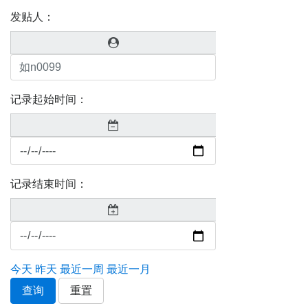
发贴人：
记录起始时间：
记录结束时间：
今天
昨天
最近一周
最近一月
查询
重置