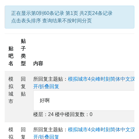
正在显示第0到60条记录 第1页 共2页24条记录
点击表头排序 查询结果不按时间分页
贴
贴
子
吧
类
名
型
内容
模
回
所回复主题贴：
模拟城市4尖峰时刻简体中文汉化
拟
复
开/折叠回复
城
贴
好啊
市
楼层：24 楼中楼回复数：0
模
回
所回复主题贴：
模拟城市4尖峰时刻简体中文汉化
拟
复
开/折叠回复