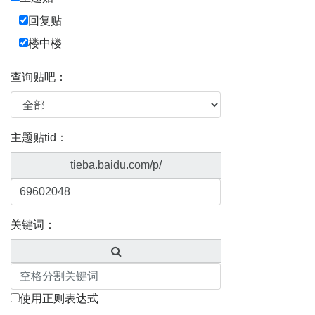
回复贴
楼中楼
查询贴吧：
主题贴tid：
tieba.baidu.com/p/
关键词：
使用正则表达式