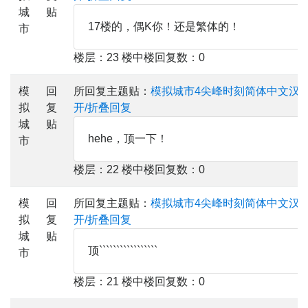
城
贴
17楼的，偶K你！还是繁体的！
市
楼层：23 楼中楼回复数：0
模
回
所回复主题贴：
模拟城市4尖峰时刻简体中文汉化
拟
复
开/折叠回复
城
贴
hehe，顶一下！
市
楼层：22 楼中楼回复数：0
模
回
所回复主题贴：
模拟城市4尖峰时刻简体中文汉化
拟
复
开/折叠回复
城
贴
顶`````````````````
市
楼层：21 楼中楼回复数：0