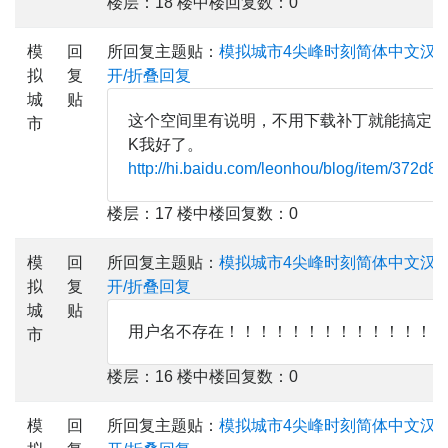
楼层：18 楼中楼回复数：0
模
回
所回复主题贴：
模拟城市4尖峰时刻简体中文汉化
拟
复
开/折叠回复
城
贴
这个空间里有说明，不用下载补丁就能搞定的
市
K我好了。
http://hi.baidu.com/leonhou/blog/item/372d8
楼层：17 楼中楼回复数：0
模
回
所回复主题贴：
模拟城市4尖峰时刻简体中文汉化
拟
复
开/折叠回复
城
贴
用户名不存在！！！！！！！！！！！！！！
市
楼层：16 楼中楼回复数：0
模
回
所回复主题贴：
模拟城市4尖峰时刻简体中文汉化