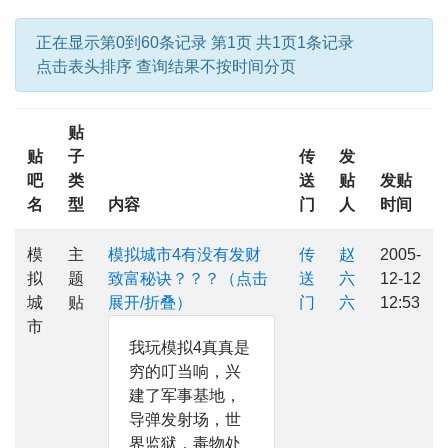
正在显示第0到60条记录 第1页 共1页1条记录
点击表头排序 查询结果不按时间分页
贴
贴
子
传
发
吧
类
送
贴
发贴
名
型
内容
门
人
时间
模
主
模拟城市4有没有发财
传
赵
2005-
拟
题
致富秘诀？？？（点击
送
六
12-12
城
贴
展开/折叠）
门
六
12:53
市
我玩模拟4真真是
穷的叮当响，兴
建了军事基地，
导弹发射场，世
界监狱，毒物处