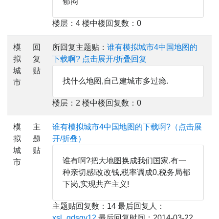
郁闷
楼层：4 楼中楼回复数：0
模
回
所回复主题贴：
谁有模拟城市4中国地图的
拟
复
下载啊?
点击展开/折叠回复
城
贴
找什么地图,自己建城市多过瘾.
市
楼层：2 楼中楼回复数：0
模
主
谁有模拟城市4中国地图的下载啊?（点击展
拟
题
开/折叠）
城
贴
谁有啊?把大地图换成我们国家,有一
市
种亲切感!改改钱,税率调成0,税务局都
下岗,实现共产主义!
主题贴回复数：14 最后回复人：
xsl_qdsgy12
最后回复时间：2014-03-22