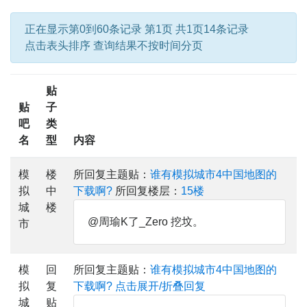
正在显示第0到60条记录 第1页 共1页14条记录
点击表头排序 查询结果不按时间分页
贴
贴
子
吧
类
名
型
内容
模
楼
所回复主题贴：
谁有模拟城市4中国地图的
拟
中
下载啊?
所回复楼层：
15楼
城
楼
@周瑜K了_Zero 挖坟。
市
模
回
所回复主题贴：
谁有模拟城市4中国地图的
拟
复
下载啊?
点击展开/折叠回复
城
贴