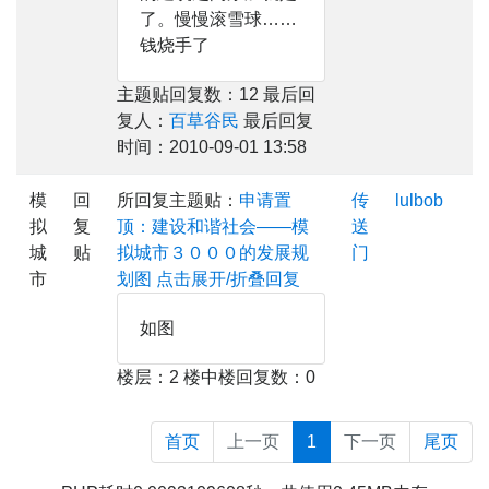
了。慢慢滚雪球……
钱烧手了
主题贴回复数：12 最后回
复人：
百草谷民
最后回复
时间：2010-09-01 13:58
模
回
所回复主题贴：
申请置
传
lulbob
拟
复
顶：建设和谐社会——模
送
城
贴
拟城市３０００的发展规
门
市
划图
点击展开/折叠回复
如图
楼层：2 楼中楼回复数：0
首页
上一页
1
下一页
尾页