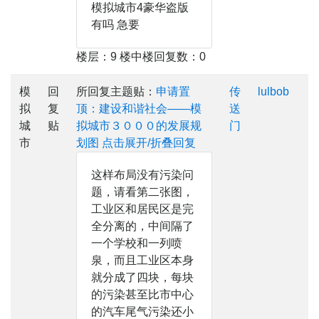
模拟城市4豪华盗版
有吗 急要
楼层：9 楼中楼回复数：0
模
回
所回复主题贴：
申请置
传
lulbob
拟
复
顶：建设和谐社会——模
送
城
贴
拟城市３０００的发展规
门
市
划图
点击展开/折叠回复
这样布局没有污染问
题，请看第二张图，
工业区和居民区是完
全分离的，中间隔了
一个学校和一列喷
泉，而且工业区本身
就分成了四块，每块
的污染甚至比市中心
的汽车尾气污染还小