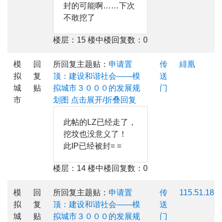
封的可能啊……下次
不敢挖了
楼层：15 楼中楼回复数：0
模
回
所回复主题贴：
申请置
传
緋凰
拟
复
顶：建设和谐社会——模
送
城
贴
拟城市３０００的发展规
门
市
划图
点击展开/折叠回复
此帖的LZ已经走了，
挖坟也没意义了！
此IP已经被封= =
楼层：14 楼中楼回复数：0
模
回
所回复主题贴：
申请置
传
115.51.186.
拟
复
顶：建设和谐社会——模
送
城
贴
拟城市３０００的发展规
门