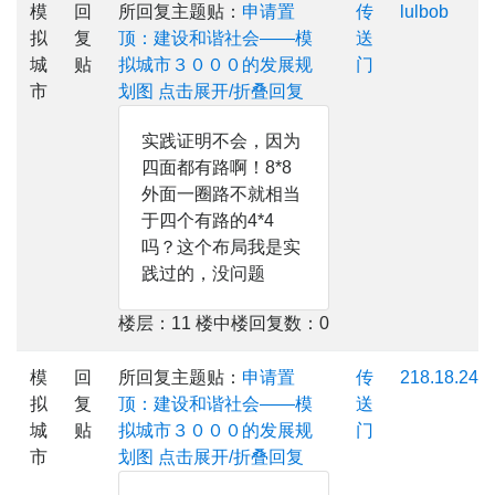
模
回
所回复主题贴：
申请置
传
lulbob
拟
复
顶：建设和谐社会——模
送
城
贴
拟城市３０００的发展规
门
市
划图
点击展开/折叠回复
实践证明不会，因为
四面都有路啊！8*8
外面一圈路不就相当
于四个有路的4*4
吗？这个布局我是实
践过的，没问题
楼层：11 楼中楼回复数：0
模
回
所回复主题贴：
申请置
传
218.18.244.
拟
复
顶：建设和谐社会——模
送
城
贴
拟城市３０００的发展规
门
市
划图
点击展开/折叠回复