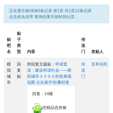
正在显示第0到60条记录 第1页 共1页12条记录
点击表头排序 查询结果不按时间分页
贴
贴
子
传
吧
类
送
名
型
内容
门
发贴人
模
回
所回复主题贴：
申请置
传
百草谷民
拟
复
顶：建设和谐社会——模
送
城
贴
拟城市３０００的发展规
门
市
划图
点击展开/折叠回复
回复：14楼
挖精品也有被