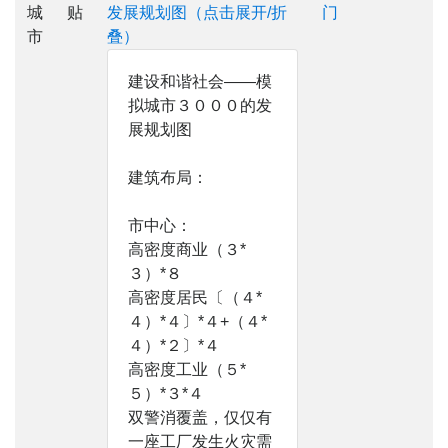
城
贴
发展规划图（点击展开/折
门
市
叠）
建设和谐社会——模
拟城市３０００的发
展规划图
建筑布局：
市中心：
高密度商业（３*
３）*８
高密度居民〔（４*
４）*４〕*４+（４*
４）*２〕*４
高密度工业（５*
５）*３*４
双警消覆盖，仅仅有
一座工厂发生火灾需