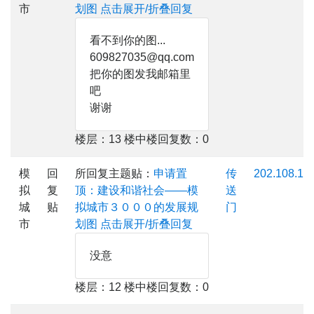
市
划图
点击展开/折叠回复
看不到你的图...
609827035@qq.com
把你的图发我邮箱里
吧
谢谢
楼层：13 楼中楼回复数：0
模
回
所回复主题贴：
申请置
传
202.108.154
拟
复
顶：建设和谐社会——模
送
城
贴
拟城市３０００的发展规
门
市
划图
点击展开/折叠回复
没意
楼层：12 楼中楼回复数：0