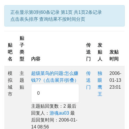
正在显示第0到60条记录 第1页 共1页2条记录
点击表头排序 查询结果不按时间分页
贴
贴
子
传
发
吧
类
送
贴
发贴
名
型
内容
门
人
时间
模
主
超级菜鸟的问题:怎么赚
传
独
2006-
拟
题
钱??（点击展开/折叠）
送
眼
01-13
城
贴
门
鹰
23:01
0
市
王
主题贴回复数：2 最后
回复人：
游魂au03
最
后回复时间：2006-01-
14 08:56