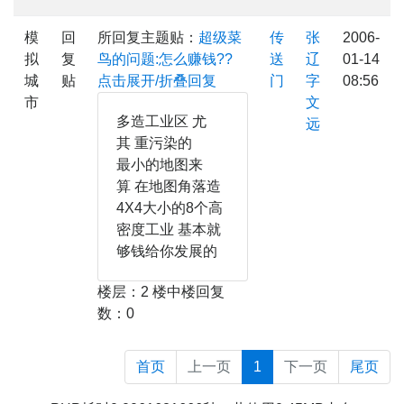
模
回
所回复主题贴：
超级菜
传
张
2006-
拟
复
鸟的问题:怎么赚钱??
送
辽
01-14
城
贴
点击展开/折叠回复
门
字
08:56
市
文
多造工业区 尤
远
其 重污染的
最小的地图来
算 在地图角落造
4X4大小的8个高
密度工业 基本就
够钱给你发展的
楼层：2 楼中楼回复
数：0
首页
上一页
1
下一页
尾页