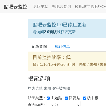
贴吧云监控
返回主站
贴吧云签到
模拟城市吧吧务公
贴吧云监控1.0已停止更新
请访问
2.0新版
以获取更新
记录查询
统计信息
目前监控效率：
低
最近5/10/15分钟cron耗时：未知 / 未知 / 未
搜索选项
均为选填 未填项将被忽略
贴子类型：
主题贴
回复贴
楼中楼
查询贴吧：