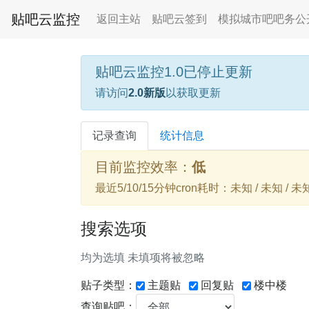
贴吧云监控
返回主站
贴吧云签到
模拟城市吧吧务公
贴吧云监控1.0已停止更新
请访问
2.0新版
以获取更新
记录查询
统计信息
目前监控效率：
低
最近5/10/15分钟cron耗时：未知 / 未知 / 未
搜索选项
均为选填 未填项将被忽略
贴子类型：
主题贴
回复贴
楼中楼
查询贴吧：