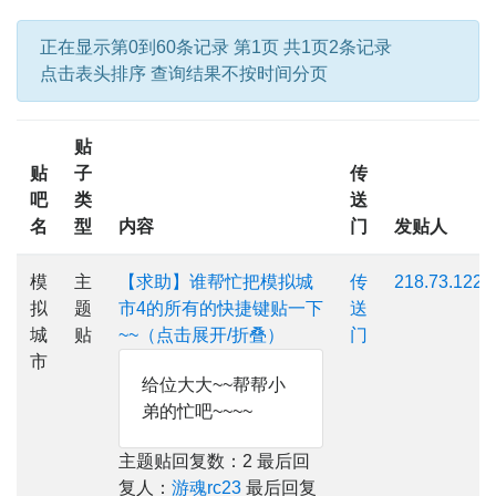
正在显示第0到60条记录 第1页 共1页2条记录
点击表头排序 查询结果不按时间分页
贴
贴
子
传
吧
类
送
名
型
内容
门
发贴人
模
主
【求助】谁帮忙把模拟城
传
218.73.122.*
拟
题
市4的所有的快捷键贴一下
送
城
贴
~~（点击展开/折叠）
门
市
给位大大~~帮帮小
弟的忙吧~~~~
主题贴回复数：2 最后回
复人：
游魂rc23
最后回复