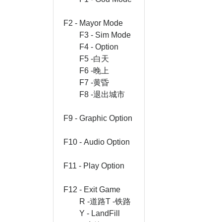
F2 - Mayor Mode
F3 - Sim Mode
F4 - Option
F5 -白天
F6 -晚上
F7 -黄昏
F8 -退出城市
F9 - Graphic Option
F10 - Audio Option
F11 - Play Option
F12 - Exit Game
R -道路T -铁路
Y - LandFill