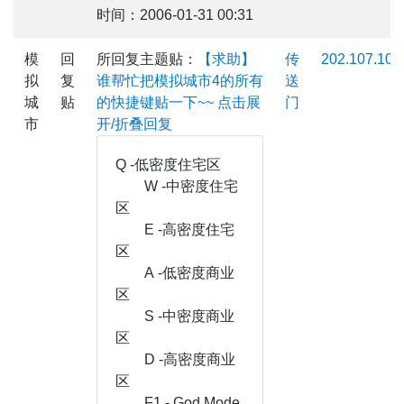
时间：2006-01-31 00:31
模
回
所回复主题贴：
【求助】
传
202.107.100.
拟
复
谁帮忙把模拟城市4的所有
送
城
贴
的快捷键贴一下~~
点击展
门
市
开/折叠回复
Q -低密度住宅区
W -中密度住宅
区
E -高密度住宅
区
A -低密度商业
区
S -中密度商业
区
D -高密度商业
区
F1 - God Mode