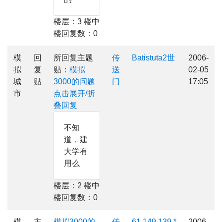
楼层：3 楼中
楼回复数：0
模
回
所回复主题
传
Batistuta2世
2006-
拟
复
贴：
模拟
送
02-05
城
贴
3000的问题
门
17:05
市
点击展开/折
叠回复
不知
道，建
大学有
用么
楼层：2 楼中
楼回复数：0
模
主
模拟3000的
传
61.149.139.*
2006-