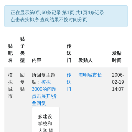
正在显示第0到60条记录 第1页 共1页4条记录
点击表头排序 查询结果不按时间分页
贴
贴
子
传
吧
类
送
发贴
名
型
内容
门
发贴人
时间
模
回
所回复主题
传
海明城市长
2006-
拟
复
贴：
模拟
送
02-19
城
贴
3000的问题
门
14:07
市
点击展开/折
叠回复
多建设
学校和
大学,提