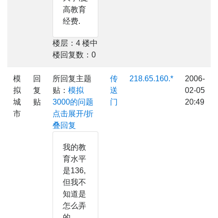
高教育
经费.
楼层：4 楼中
楼回复数：0
模
回
所回复主题
传
218.65.160.*
2006-
拟
复
贴：
模拟
送
02-05
城
贴
3000的问题
门
20:49
市
点击展开/折
叠回复
我的教
育水平
是136,
但我不
知道是
怎么弄
的