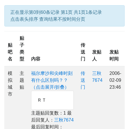
正在显示第0到60条记录 第1页 共1页1条记录
点击表头排序 查询结果不按时间分页
贴
贴
子
传
吧
类
送
发贴
发贴
名
型
内容
门
人
时间
模
主
福尔摩沙和尖峰时刻
传
三秋
2006-
拟
题
有什么区别吗？？
送
7674
02-09
城
贴
（点击展开/折叠）
门
23:46
市
ＲＴ
主题贴回复数：1 最
后回复人：
三秋7674
最后回复时间：