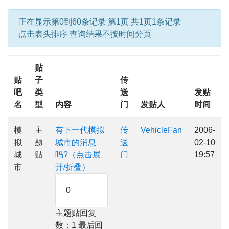
正在显示第0到60条记录 第1页 共1页1条记录
点击表头排序 查询结果不按时间分页
贴
贴
子
传
吧
类
送
发贴
名
型
内容
门
发贴人
时间
模
主
有下一代模拟
传
VehicleFan
2006-
拟
题
城市的消息
送
02-10
城
贴
吗?（点击展
门
19:57
市
开/折叠）
0
主题贴回复
数：1 最后回