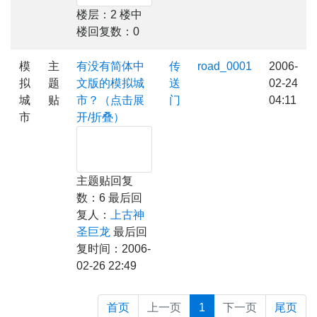
楼层：2 楼中
楼回复数：0
模
主
有没有简体中
传
road_0001
2006-
拟
题
文版的模拟城
送
02-24
城
贴
市？（点击展
门
04:11
市
开/折叠）
主题贴回复
数：6 最后回
复人：
上古神
圣巨龙
最后回
复时间：2006-
02-26 22:49
首页
上一页
1
下一页
尾页