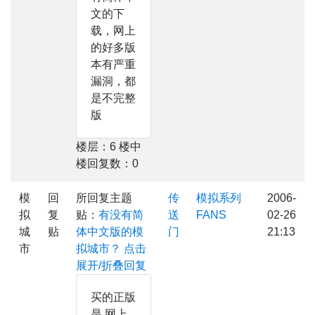
文的下
载，网上
的好多版
本有严重
漏洞，都
是不完整
版
楼层：6 楼中
楼回复数：0
模
回
所回复主题
传
模拟系列
2006-
拟
复
贴：
有没有简
送
FANS
02-26
城
贴
体中文版的模
门
21:13
市
拟城市？
点击
展开/折叠回复
买的正版
是.网上