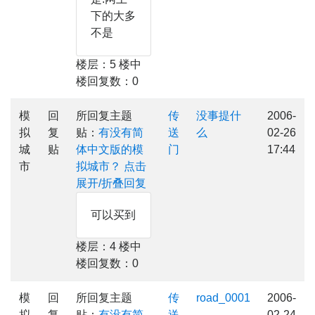
下的大多
不是
楼层：5 楼中
楼回复数：0
模
回
所回复主题
传
没事提什
2006-
拟
复
贴：
有没有简
送
么
02-26
城
贴
体中文版的模
门
17:44
市
拟城市？
点击
展开/折叠回复
可以买到
楼层：4 楼中
楼回复数：0
模
回
所回复主题
传
road_0001
2006-
拟
复
贴：
有没有简
送
02-24