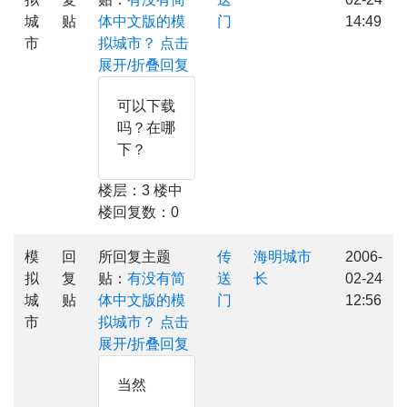
城
贴
体中文版的模
门
14:49
市
拟城市？
点击
展开/折叠回复
可以下载
吗？在哪
下？
楼层：3 楼中
楼回复数：0
模
回
所回复主题
传
海明城市
2006-
拟
复
贴：
有没有简
送
长
02-24
城
贴
体中文版的模
门
12:56
市
拟城市？
点击
展开/折叠回复
当然