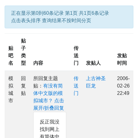
正在显示第0到60条记录 第1页 共1页6条记录
点击表头排序 查询结果不按时间分页
贴
贴
子
传
吧
类
送
发贴
名
型
内容
门
发贴人
时间
模
回
所回复主题
传
上古神圣
2006-
拟
复
贴：
有没有简
送
巨龙
02-26
城
贴
体中文版的模
门
22:49
市
拟城市？
点击
展开/折叠回复
反正我没
找到网上
有简体中