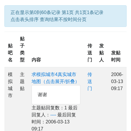
正在显示第0到60条记录 第1页 共1页1条记录
点击表头排序 查询结果不按时间分页
贴
贴
子
传
发
吧
类
送
贴
发贴
名
型
内容
门
人
时间
模
主
求模拟城市4真实城市
传
2006-
拟
题
地图（点击展开/折叠）
送
03-13
城
贴
门
09:17
谢谢
市
主题贴回复数：1 最后
回复人：
----
最后回复
时间：2006-03-13
09:17