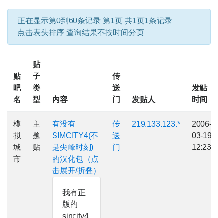
正在显示第0到60条记录 第1页 共1页1条记录
点击表头排序 查询结果不按时间分页
贴
贴
子
传
吧
类
送
发贴
名
型
内容
门
发贴人
时间
模
主
有没有
传
219.133.123.*
2006-
拟
题
SIMCITY4(不
送
03-19
城
贴
是尖峰时刻)
门
12:23
市
的汉化包（点
击展开/折叠）
我有正
版的
sincity4,