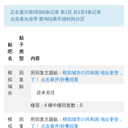
正在显示第0到60条记录 第1页 共1页4条记录
点击表头排序 查询结果不按时间分页
贴
贴
子
吧
类
名
型
内容
模
回
所回复主题贴：
模拟城市の共和国 地址更变，
拟
复
了！
点击展开/折叠回复
城
贴
还未去过
市
楼层：4 楼中楼回复数：0
模
回
所回复主题贴：
模拟城市の共和国 地址更变，
拟
复
了！
点击展开/折叠回复