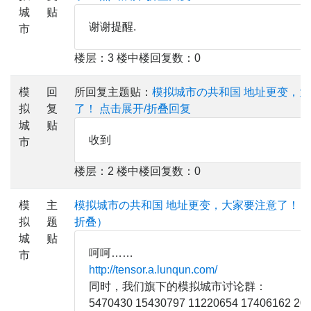
城
贴
谢谢提醒.
市
楼层：3 楼中楼回复数：0
模
回
所回复主题贴：
模拟城市の共和国 地址更变，
拟
复
了！
点击展开/折叠回复
城
贴
收到
市
楼层：2 楼中楼回复数：0
模
主
模拟城市の共和国 地址更变，大家要注意了！（
拟
题
折叠）
城
贴
呵呵……
市
http://tensor.a.lunqun.com/
同时，我们旗下的模拟城市讨论群：
5470430 15430797 11220654 17406162 20