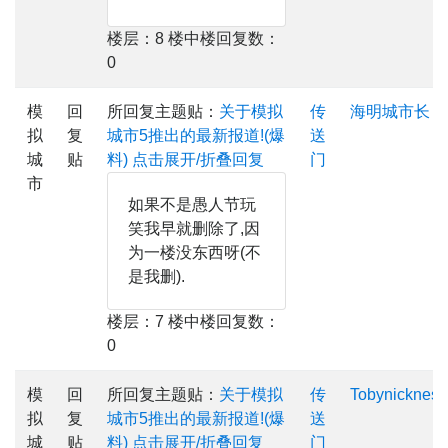
楼层：8 楼中楼回复数：
0
模
回
所回复主题贴：
关于模拟
传
海明城市长
拟
复
城市5推出的最新报道!(爆
送
城
贴
料)
点击展开/折叠回复
门
市
如果不是愚人节玩
笑我早就删除了,因
为一楼没东西呀(不
是我删).
楼层：7 楼中楼回复数：
0
模
回
所回复主题贴：
关于模拟
传
Tobynickness
拟
复
城市5推出的最新报道!(爆
送
城
贴
料)
点击展开/折叠回复
门