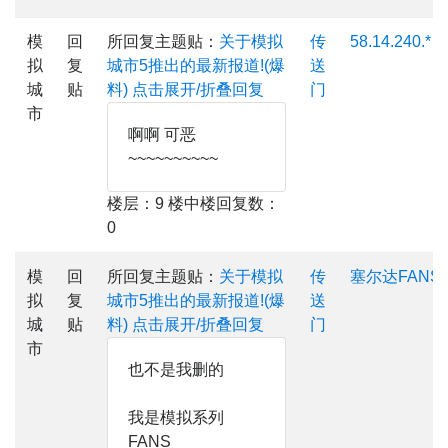
模
回
所回复主题贴：
关于模拟
传
58.14.240.*
拟
复
城市5推出的最新报道!(爆
送
城
贴
料)
点击展开/折叠回复
门
市
啊啊 可恶
~~~~~~~~~~
楼层：9 楼中楼回复数：
0
模
回
所回复主题贴：
关于模拟
传
塞尔达FANS
拟
复
城市5推出的最新报道!(爆
送
城
贴
料)
点击展开/折叠回复
门
市
也不是我删的
我是模拟系列
FANS