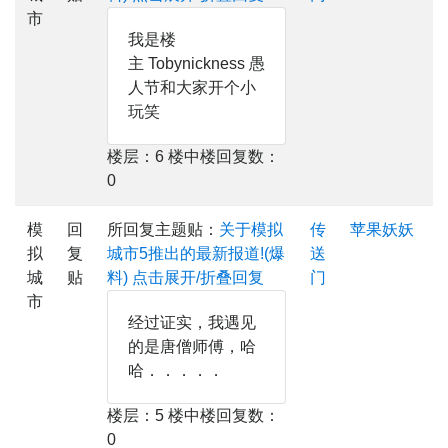
市
我是楼
主 Tobynickness 愚
人节和大家开个小
玩笑
楼层：6 楼中楼回复数：
0
模
回
所回复主题贴：
关于模拟
传
苹果妖妖
拟
复
城市5推出的最新报道!(爆
送
城
贴
料)
点击展开/折叠回复
门
市
经过证实，我遇见
的是唐僧师傅，哈
哈．．．．．
楼层：5 楼中楼回复数：
0