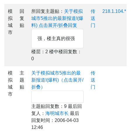
模
回
所回复主题贴：
关于模拟
传
218.1.104.*
拟
复
城市5推出的最新报道!(爆
送
城
贴
料)
点击展开/折叠回复
门
市
强，楼主真的很强
楼层：2 楼中楼回复数：
0
模
主
关于模拟城市5推出的最
传
拟
题
新报道!(爆料)（点击展开/
送
城
贴
折叠）
门
市
主题贴回复数：9 最后回
复人：
海明城市长
最后
回复时间：2006-04-03
12:46