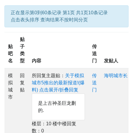
正在显示第0到60条记录 第1页 共1页10条记录
点击表头排序 查询结果不按时间分页
贴
贴
子
传
吧
类
送
名
型
内容
门
发贴人
模
回
所回复主题贴：
关于模拟
传
海明城市长
拟
复
城市5推出的最新报道!(爆
送
城
贴
料)
点击展开/折叠回复
门
市
是上古神圣巨龙删
的.
楼层：10 楼中楼回复
数：0