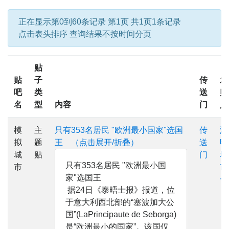
正在显示第0到60条记录 第1页 共1页1条记录
点击表头排序 查询结果不按时间分页
贴
贴
子
传
发
吧
类
送
贴
名
型
内容
门
人
模
主
只有353名居民 "欧洲最小国家"选国
传
海
拟
题
王 （点击展开/折叠）
送
明
城
贴
门
城
只有353名居民 "欧洲最小国
市
市
家"选国王
长
据24日《泰晤士报》报道，位
于意大利西北部的“塞波加大公
国”(LaPrincipaute de Seborga)
是“欧洲最小的国家”。该国仅