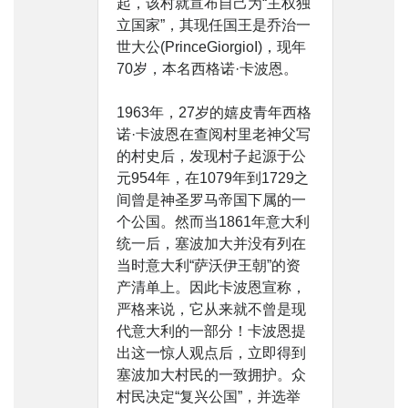
起，该村就宣布自己为“主权独
立国家”，其现任国王是乔治一
世大公(PrinceGiorgioI)，现年
70岁，本名西格诺·卡波恩。
1963年，27岁的嬉皮青年西格
诺·卡波恩在查阅村里老神父写
的村史后，发现村子起源于公
元954年，在1079年到1729之
间曾是神圣罗马帝国下属的一
个公国。然而当1861年意大利
统一后，塞波加大并没有列在
当时意大利“萨沃伊王朝”的资
产清单上。因此卡波恩宣称，
严格来说，它从来就不曾是现
代意大利的一部分！卡波恩提
出这一惊人观点后，立即得到
塞波加大村民的一致拥护。众
村民决定“复兴公国”，并选举