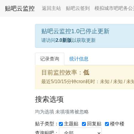
贴吧云监控
返回主站
贴吧云签到
模拟城市吧吧务公
贴吧云监控1.0已停止更新
请访问
2.0新版
以获取更新
记录查询
统计信息
目前监控效率：
低
最近5/10/15分钟cron耗时：未知 / 未知 / 未
搜索选项
均为选填 未填项将被忽略
贴子类型：
主题贴
回复贴
楼中楼
查询贴吧：