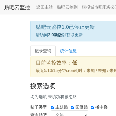
贴吧云监控
返回主站
贴吧云签到
模拟城市吧吧务公
贴吧云监控1.0已停止更新
请访问
2.0新版
以获取更新
记录查询
统计信息
目前监控效率：
低
最近5/10/15分钟cron耗时：未知 / 未知 / 未
搜索选项
均为选填 未填项将被忽略
贴子类型：
主题贴
回复贴
楼中楼
查询贴吧：