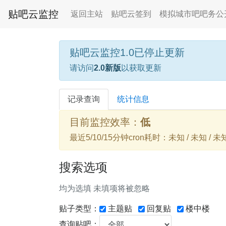
贴吧云监控
返回主站
贴吧云签到
模拟城市吧吧务公
贴吧云监控1.0已停止更新
请访问
2.0新版
以获取更新
记录查询
统计信息
目前监控效率：
低
最近5/10/15分钟cron耗时：未知 / 未知 / 未
搜索选项
均为选填 未填项将被忽略
贴子类型：
主题贴
回复贴
楼中楼
查询贴吧：