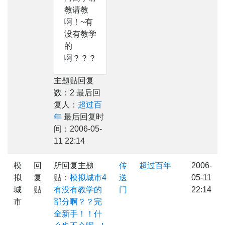
教请教
啊！~有
没有教学
的
啊？？？
主题贴回复
数：2 最后回
复人：
超过百
年
最后回复时
间：2006-05-
11 22:14
模
回
所回复主题
传
超过百年
2006-
拟
复
贴：
模拟城市4
送
05-11
城
贴
有没有教学的
门
22:14
市
部分啊？？完
全新手！！什