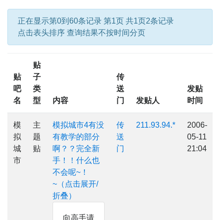
正在显示第0到60条记录 第1页 共1页2条记录
点击表头排序 查询结果不按时间分页
贴
贴
子
传
吧
类
送
发贴
名
型
内容
门
发贴人
时间
模
主
模拟城市4有没
传
211.93.94.*
2006-
拟
题
有教学的部分
送
05-11
城
贴
啊？？完全新
门
21:04
市
手！！什么也
不会呢~！
~（点击展开/
折叠）
向高手请