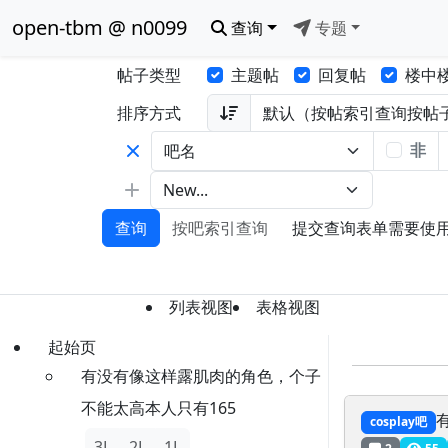
open-tbm @ n0099
查询
专题
帖子类型
主题帖
回复帖
楼中
排序方式
非
查询
按吧索引查询
提交查询表单需要使用 Ja
列表视图
表格视图
起始页
有没有像这样露肌肉的角色，个子
不能太高本人只有165
cosplay吧
3L
2L
1L
2
55