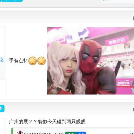
克
手有点抖
广州的展？？貌似今天碰到两只贱贱
s