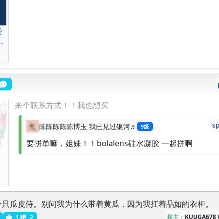
爱
-
来个联系方式！！我也想买
s
陈陈陈陈陈博玉 我已见过银河♬
9级
要拼单嘛，姐妹！！bolalens硅水凝胶 一起拼啊
一只瓜皮侍。别问我为什么带着黄瓜，因为我扛着品如的衣柜。
楼主：
KUUGA678 
1
2