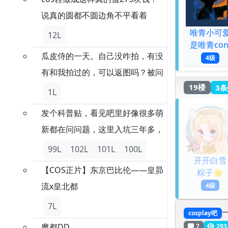
说真的圆都不圆边角不平看着
唯青小可
12L
是唯青con
瓜皮侍的一天。自己没咋拍，有没
4级
有和我拍过的，可以返图吗？被问
19楼
3条
1L
发个科普贴，看见吧里好像很多萌
新都在问问题，这里入坑三年多，
99L
102L
101L
100L
开开白雪
【COS正片】东京巴比伦——皇昴
粽子🌟
流x皇北都
4级
7L
cosplay吧
魔都DD
7
293