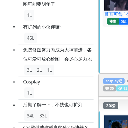
图可能要明年了
哥哥可曾心
1L
楼主
5级
有扩列的小伙伴嘛~
45L
免费修图努力向成为大神前进，各
位可爱可放心给图，会尽心尽力地
3L
2L
1L
Cosplay
cosplay吧
35
92
1L
后期了解一下，不找也可扩列
20楼
34L
33L
cos鞋做成这样真的值275块钱？