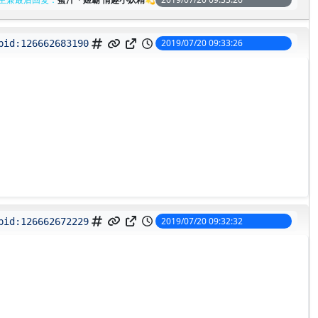
2019/07/20 09:33:26
pid:
126662683190
2019/07/20 09:32:32
pid:
126662672229