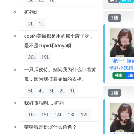
扩列d
3楼
2L
1L
cos的美瞳都是用的那个牌子呀，
是不是cupid和doya呀
20L
19L
蜜汁丶姬
情趣小妖精
一只瓜皮侍。别问我为什么带着黄
楼主
5级
瓜，因为我扛着品如的衣柜。
5L
4L
3L
2L
1L
2楼
我好孤独啊.... 扩列
16L
15L
14L
13L
12L
猜猜我是扮演什么角色？