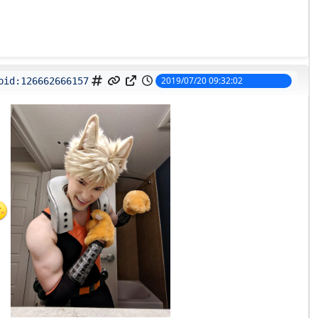
2019/07/20 09:32:02
pid:
126662666157