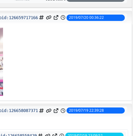
2019/07/20 00:36:22
pid:
126659717166
2019/07/19 22:39:28
pid:
126658087371
2019/07/19 23:09:52
pid:
126658558429