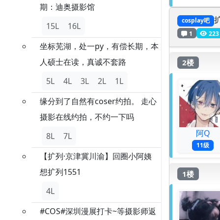
期：迪奥摄影馆
cosplay吧
15L
16L
1
223
坐标芜湖，处一py，有偿长期，本
人硕士在读，真诚不套路
2楼
5L
4L
3L
2L
1L
缘分到了自然有coser约拍。 走心
摄影在线约拍，不约一下吗
阿Q
8L
7L
11级
【扩列·京津冀川渝】回圈小阿姨
想扩列1551
1楼
4L
#COS#深圳漫展打卡~等摄影师返