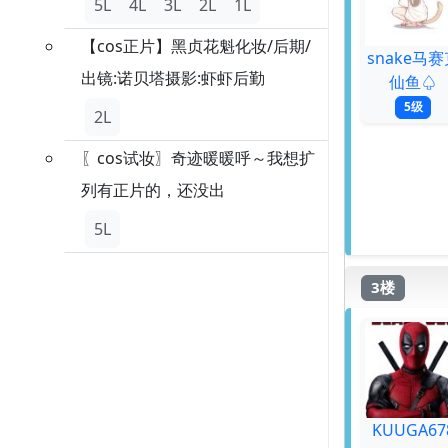
5L
4L
3L
2L
1L
【cos正片】黑贞花魁化妆/后期/
snake马赛
出镜:诺贝塔摄影:虾虾后勤
仙鱼♤
5级
2L
〖cos试妆〗奇迹暖暖呼～我想扩
列有正片的，还没出
5L
3楼
KUUGA67