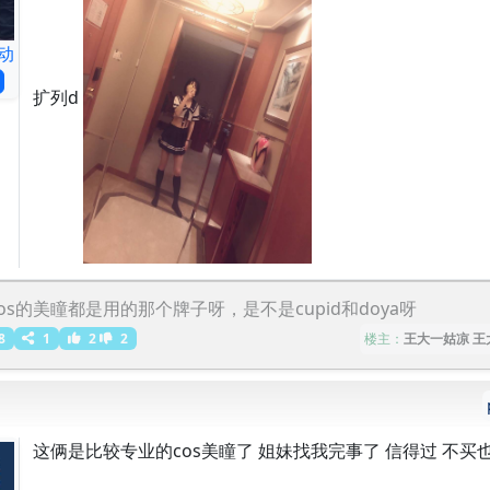
动
扩列d
cos的美瞳都是用的那个牌子呀，是不是cupid和doya呀
楼主：
王大一姑凉 王
8
1
2
2
这俩是比较专业的cos美瞳了 姐妹找我完事了 信得过 不买