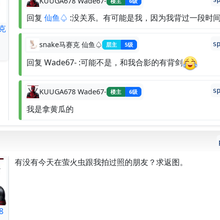
KUUGA678 Wade67-
楼主
6级
回复
仙鱼♤
:没关系。有可能是我，因为我背过一段时
克
s
snake马赛克 仙鱼♤
层主
5级
回复 Wade67- :可能不是，和我合影的有背剑
s
KUUGA678 Wade67-
楼主
6级
我是拿黄瓜的
有没有今天在萤火虫跟我拍过照的朋友？求返图。
8