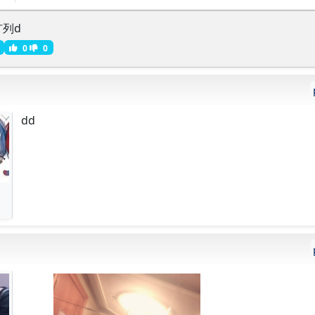
扩列d
0
0
dd