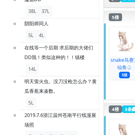
38L
37L
5楼
阴阳师同人
5L
4L
在线等一个后期 求后期的大佬们
DD我！类似这种的！！镇楼
snake马赛
仙鱼♤
14L
5级
明天萤火虫。没刀没枪怎么办？黄
瓜香蕉来凑数。
5L
4楼
3条
2019.7.6浙江温州苍南平行线漫展
场照