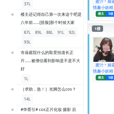
蜜汁丶姬
37L
情趣小妖精
楼主还记得自己第一次来这个吧是
楼主
5级
八年前……[捂脸]那个时候大家
1楼
87L
89L
88L
91L
92L
93L
寺庙庭院什么的取景拍道长正
片……被僧侣看到影响是不是不大
蜜汁丶姬
好
情趣小妖精
楼主
5级
1L
［求助，急！］光脚怎么cos？
14L
#华胥引# cos正片化妆 摄影 后